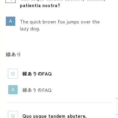
patientia nostra?
The quick brown fox jumps over the
lazy dog.
線あり
線ありのFAQ
線ありのFAQ
Quo usque tandem abutere,