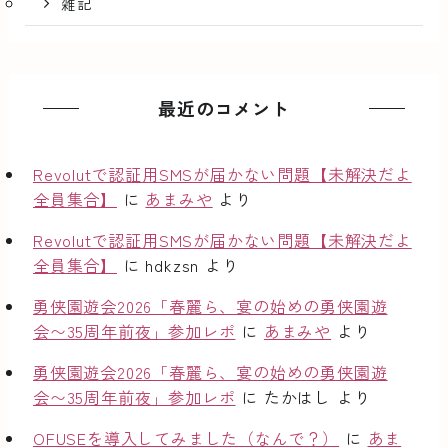
雑記
最近のコメント
Revolutで認証用SMSが届かない問題【未解決だよ
全員集合】
に
あまみや
より
Revolutで認証用SMSが届かない問題【未解決だよ
全員集合】
に
hdkzsn
より
勇侠園遊会2026「春麗ら、宴の始めの勇侠園遊
会〜35周年前夜」参加レポ
に
あまみや
より
勇侠園遊会2026「春麗ら、宴の始めの勇侠園遊
会〜35周年前夜」参加レポ
に
たかはし
より
OFUSEを導入してみました（なんで？）
に
あま