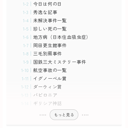
今日は何の日
秀逸な記事
未解決事件一覧
珍しい死の一覧
地方病（日本住血吸虫症）
岡田更生館事件
三毛別羆事件
国鉄三大ミステリー事件
航空事故の一覧
イグノーベル賞
ダーウィン賞
バビロニア
ギリシア神話
もっと見る