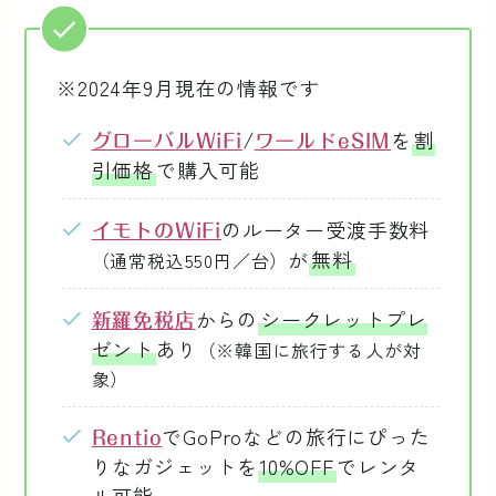
※2024年9月現在の情報です
を
割
グローバルWiFi
/
ワールドeSIM
引価格
で購入可能
のルーター受渡手数料
イモトのWiFi
が
無料
（通常税込550円／台）
からの
シークレットプレ
新羅免税店
ゼント
あり
（※韓国に旅行する人が対
象）
でGoProなどの旅行にぴった
Rentio
りなガジェットを
10%OFF
でレンタ
ル可能