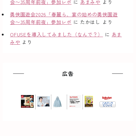
会〜35周年前夜」参加レポ
に
あまみや
より
勇侠園遊会2026「春麗ら、宴の始めの勇侠園遊
会〜35周年前夜」参加レポ
に
たかはし
より
OFUSEを導入してみました（なんで？）
に
あま
みや
より
広告